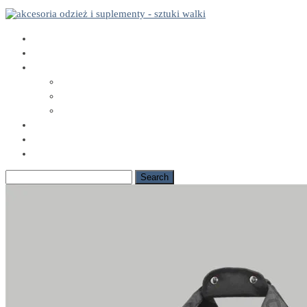
e-sklep
HURT
KATALOG
AKCESORIA
ODŻYWKI I SUPLEMENTY
ODZIEŻ I DODATKI
TECHNOLOGIE BELTOR
KONTAKT
EN