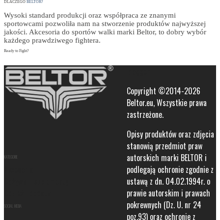
DLACZEGO
BELTOR?
Wysoki standard produkcji oraz współpraca ze znanymi
sportowcami pozwoliła nam na stworzenie produktów najwyższej
jakości. Akcesoria do sportów walki marki Beltor, to dobry wybór
każdego prawdziwego fightera.
Ready to Fight?
Blogger
Copyright ©2014-2026
Beltor.eu, Wszystkie prawa
zastrzeżone.
Opisy produktów oraz zdjęcia
stanowią przedmiot praw
autorskich marki BELTOR i
KATEGORIE
Akcesoria
podlegają ochronie zgodnie z
Odżywki i suplementy
ustawą z dn. 04.02.1994r. o
Odzież i dodatki
prawie autorskim i prawach
pokrewnych (Dz. U. nr 24
SOCIAL MEDIA
poz.93) oraz ochronie z