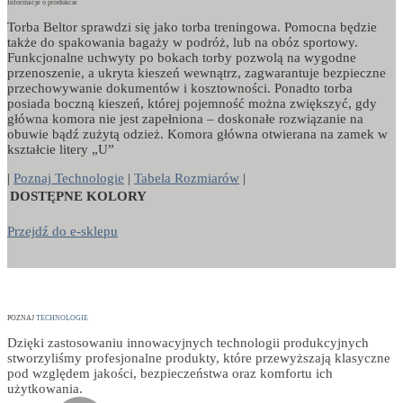
Informacje o produkcie
Torba Beltor sprawdzi się jako torba treningowa. Pomocna będzie
także do spakowania bagaży w podróż, lub na obóz sportowy.
Funkcjonalne uchwyty po bokach torby pozwolą na wygodne
przenoszenie, a ukryta kieszeń wewnątrz, zagwarantuje bezpieczne
przechowywanie dokumentów i kosztowności. Ponadto torba
posiada boczną kieszeń, której pojemność można zwiększyć, gdy
główna komora nie jest zapełniona – doskonałe rozwiązanie na
obuwie bądź zużytą odzież. Komora główna otwierana na zamek w
kształcie litery „U”
|
Poznaj Technologie
|
Tabela Rozmiarów
|
DOSTĘPNE KOLORY
Przejdź do
e-sklepu
POZNAJ
TECHNOLOGIE
Dzięki zastosowaniu innowacyjnych technologii produkcyjnych
stworzyliśmy profesjonalne produkty, które przewyższają klasyczne
pod względem jakości, bezpieczeństwa oraz komfortu ich
użytkowania.