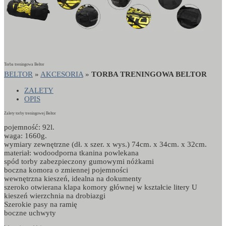
Torba treningowa Beltor
BELTOR
»
AKCESORIA
»
TORBA TRENINGOWA BELTOR
ZALETY
OPIS
Zalety torby treningowej Beltor
pojemność: 92l.
waga: 1660g.
wymiary zewnętrzne (dł. x szer. x wys.) 74cm. x 34cm. x 32cm.
materiał: wodoodporna tkanina powlekana
spód torby zabezpieczony gumowymi nóżkami
boczna komora o zmiennej pojemności
wewnętrzna kieszeń, idealna na dokumenty
szeroko otwierana klapa komory głównej w kształcie litery U
kieszeń wierzchnia na drobiazgi
Szerokie pasy na ramię
boczne uchwyty